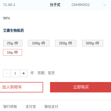
71-00-1
分子式
C6H9N3O2

组氨酸
98%
查看化工字典

艾康生物医药
25g /件
100g /件
250g /件
500g /件
1kg /件
-
+
件
货期：现货
加入购物车
· 银行转账
· 支付宝
· 微信支付