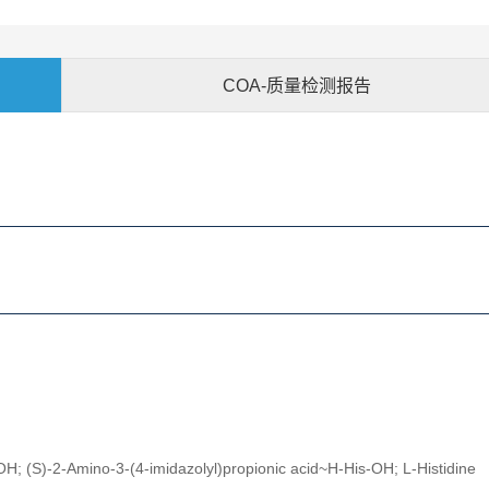
COA-质量检测报告
-OH; (S)-2-Amino-3-(4-imidazolyl)propionic acid~H-His-OH; L-Histidine