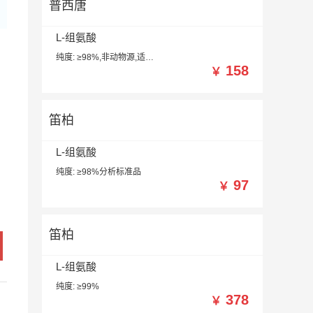
普西唐
L-组氨酸
纯度: ≥98%,非动物源,适用于细胞培养
158
￥
笛柏
L-组氨酸
纯度: ≥98%分析标准品
97
￥
笛柏
L-组氨酸
纯度: ≥99%
378
￥