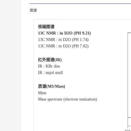
图谱
核磁图谱
13C NMR : in D2O (PH 9.21)
13C NMR : in D2O (PH 1.74)
13C NMR : in D2O (PH 7.82)
红外图谱(IR)
IR : KBr disc
IR : nujol mull
质谱(MS/Mass)
Mass
Mass spectrum (electron ionization)