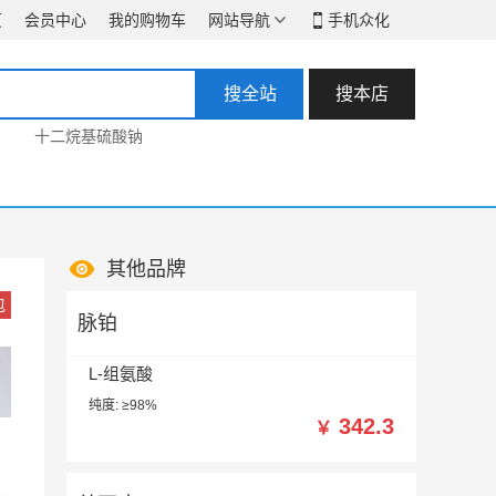
页
会员中心
我的购物车
网站导航
手机众化
搜全站
搜本店
十二烷基硫酸钠

其他品牌
包
脉铂
L-组氨酸
纯度: ≥98%
342.3
￥