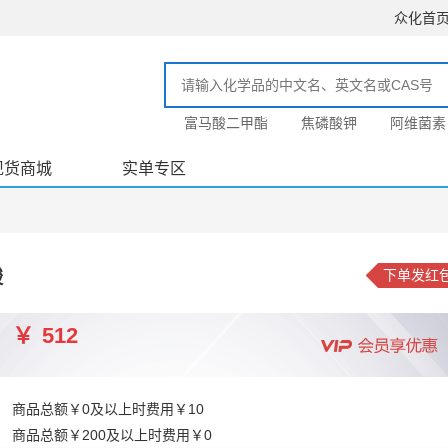
众化首
富马酸二甲酯
焦磷酸钾
阿维菌素
现货商城
实单专区
酸
下单发红
￥
512
商品总额￥0及以上时费用￥10
商品总额￥200及以上时费用￥0