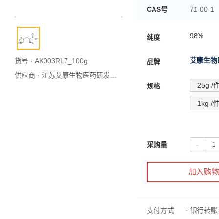
CAS号
71-00-1
组氨酸
别名
98%
纯度
艾康生物
货号 · AK003RL7_100g
品牌
供应商 ·
江苏艾康生物医药研发有限公司
25g /
规格
1kg /
-
采购量
加入购
支付方式
· 银行转账