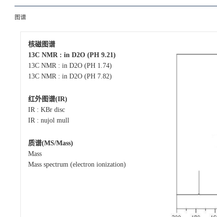
图谱
核磁图谱
13C NMR : in D2O (PH 9.21)
13C NMR : in D2O (PH 1.74)
13C NMR : in D2O (PH 7.82)
红外图谱(IR)
IR : KBr disc
IR : nujol mull
质谱(MS/Mass)
Mass
Mass spectrum (electron ionization)