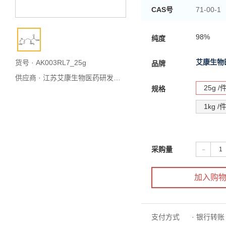
CAS号
71-00-1
组氨酸
别名
98%
纯度
艾康生物
货号 · AK003RL7_25g
品牌
供应商 ·
江苏艾康生物医药研发有限公司
25g /
规格
1kg /
-
采购量
加入购
支付方式
· 银行转账