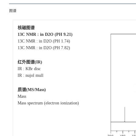
图谱
核磁图谱
13C NMR : in D2O (PH 9.21)
13C NMR : in D2O (PH 1.74)
13C NMR : in D2O (PH 7.82)
红外图谱(IR)
IR : KBr disc
IR : nujol mull
质谱(MS/Mass)
Mass
Mass spectrum (electron ionization)