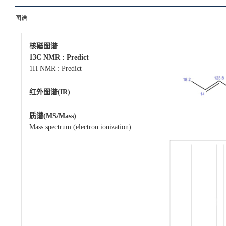
图谱
核磁图谱
13C NMR : Predict
1H NMR : Predict
红外图谱(IR)
质谱(MS/Mass)
Mass spectrum (electron ionization)