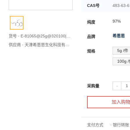
CAS号
483-63-6
优力肤
别名
97%
纯度
希恩思
货号 · E-81065@25g@320100|武汉库
品牌
供应商 ·
天津希恩思生化科技有限公司
5g /件
规格
100g 
-
采购量
加入购
支付方式
· 银行转账