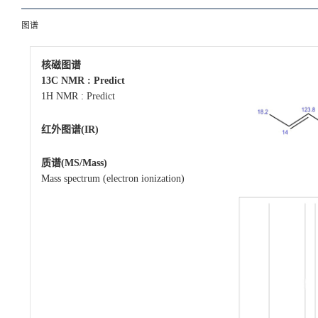
图谱
核磁图谱
13C NMR : Predict
1H NMR : Predict
红外图谱(IR)
质谱(MS/Mass)
Mass spectrum (electron ionization)