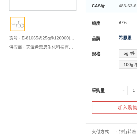
CAS号
483-63-6
优力肤
别名
97%
纯度
希恩思
货号 · E-81065@25g@120000|天津库
品牌
供应商 ·
天津希恩思生化科技有限公司
5g /件
规格
100g 
-
采购量
加入购
支付方式
· 银行转账