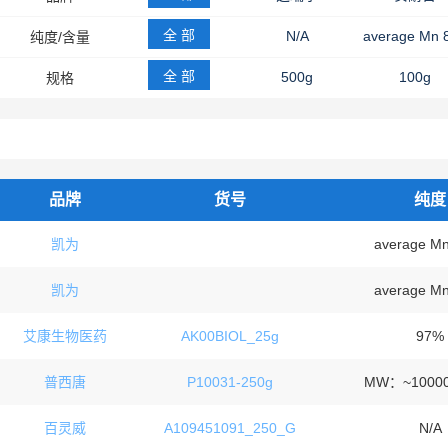
凯为
百灵威
全 部
N/A
average Mn 
纯度/含量
average Mn 1500
average Mn 
全 部
average Mn 20000
500g
100g
规格
average Mn 5000
average Mn 8000
500G
1KG
250G
Mw 20000
Mw 3350
Mw 4000
2.5.kg
2.5KG
25G
average Mv ~1,000,000,powder
average Mv ~100,000,powder
139KG
25KG
25kg
品牌
货号
纯度
平均分子量400
97%
MW：~200
凯为
average M
Mw 8000
average Mn 3350
凯为
average M
平均分子量8000
生物技术级,平均分子量3350
艾康生物医药
AK00BIOL_25g
97%
PEG-3350
PEG-400
PEG-4000
平均分子量300
平均分子量600
普西唐
P10031-250g
MW：~1000
百灵威
A109451091_250_G
N/A