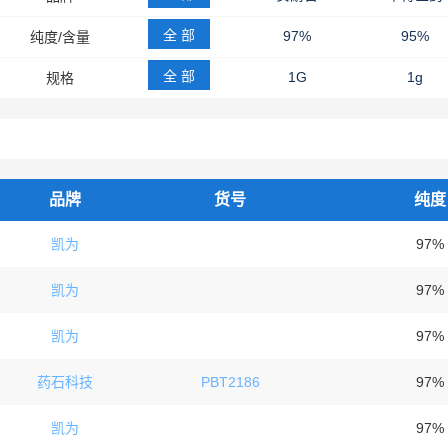
全 部
97%
95%
纯度/含量
全 部
1G
1g
规格
250MG
25G
品牌
货号
纯度
凯为
97%
凯为
97%
凯为
97%
药石科技
PBT2186
97%
凯为
97%