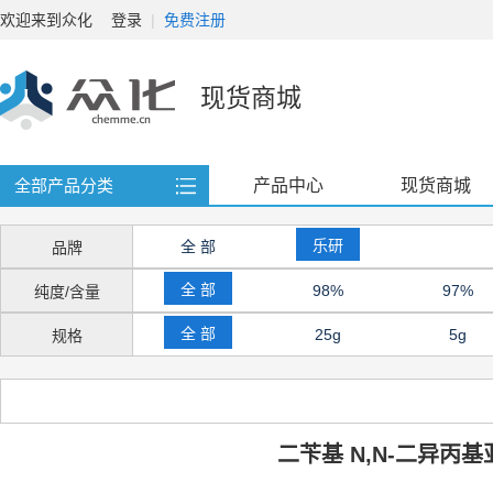
欢迎来到众化
登录
|
免费注册
现货商城
产品中心
现货商城
全部产品分类
乐研
全 部
品牌
全 部
98%
97%
纯度/含量
98% (
95% (
85%
全 部
25g
5g
规格
80%
96% (
96% (
1kg
100mg
5kg
98%(1
98%(s
80-9
25kg
25mg
10mg
二苄基 N,N-二异丙
95%(s
96%(s
97% 9