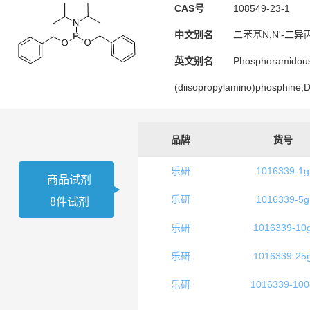
97%(i
97%(m
97%(s
CAS号
108549-23-1
0.2M
60%
75% (
中文别名
二苯基N,N'-二
~1250
98% (
50% i
英文别名
Phosphoramidousac
(diisopropylamino)phosphine;Di
品牌
货号
乐研
1016339-1g
商品试剂
乐研
1016339-5g
8件试剂
乐研
1016339-10
乐研
1016339-25
乐研
1016339-100