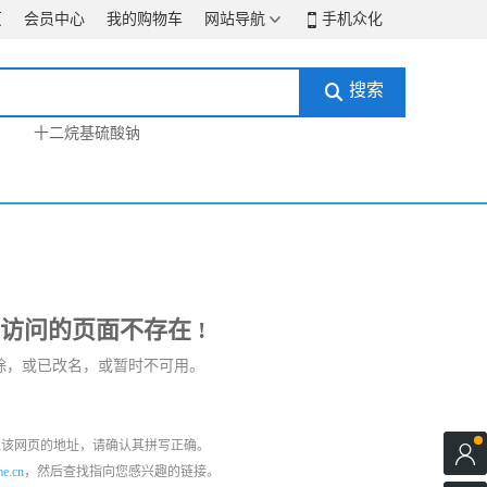
页
会员中心
我的购物车
网站导航
手机众化
搜索
十二烷基硫酸钠
要访问的页面不存在 !
除，或已改名，或暂时不可用。
入该网页的地址，请确认其拼写正确。

me.cn
，然后查找指向您感兴趣的链接。