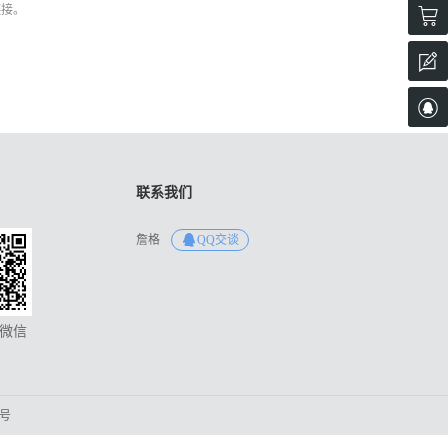
链接。

工
周

詹

05
联系我们
詹格
QQ交谈
微信
3号